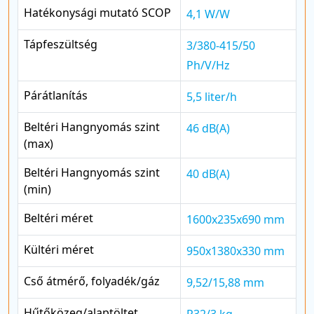
Hatékonysági mutató SCOP
4,1 W/W
Tápfeszültség
3/380-415/50
Ph/V/Hz
Párátlanítás
5,5 liter/h
Beltéri Hangnyomás szint
46 dB(A)
(max)
Beltéri Hangnyomás szint
40 dB(A)
(min)
Beltéri méret
1600x235x690 mm
Kültéri méret
950x1380x330 mm
Cső átmérő, folyadék/gáz
9,52/15,88 mm
Hűtőközeg/alaptöltet
R32/3 kg