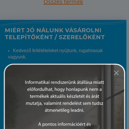
Összes termék
MIÉRT JÓ NÁLUNK VÁSÁROLNI
TELEPÍTŐKÉNT / SZERELŐKÉNT
Kedvező feltétételeket nyújtunk, rugalmasak
vagyunk.
Regisztrált telepítő / szerelő Partnereinknek kedvező
árat és csak nekik szóló akciókat biztosítunk.
Hatalmas árukészletünkből szinte garantált, hogy a
keresett terméket 24 órán belül eljuttatjuk Hozzád.