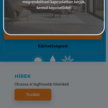
20 évnyi tapasztalatunkkal és műszaki hátterünkkel
segítünk. Mindegy, hogy egy split klímáról vagy egy
teljes telephely klímatechnikájáról van szó.
Rólunk
Elérhetőségeink
HÍREK
Olvassa el legfrissebb híreinket!
Tovább