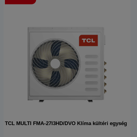
TCL MULTI FMA-27I3HD/DVO Klíma kültéri egység