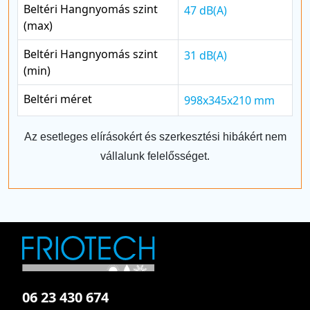
Beltéri Hangnyomás szint
47 dB(A)
(max)
Beltéri Hangnyomás szint
31 dB(A)
(min)
Beltéri méret
998x345x210 mm
Az esetleges elírásokért és szerkesztési hibákért nem
vállalunk felelősséget.
06 23 430 674