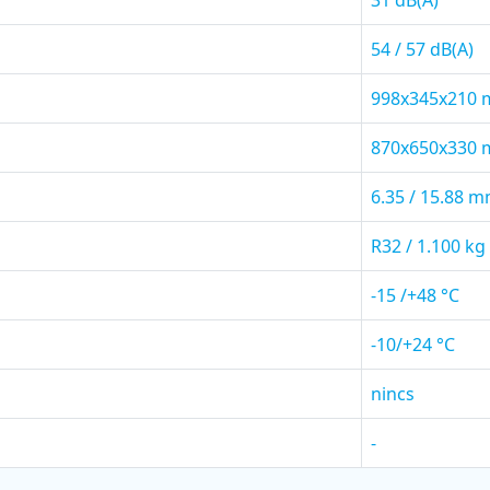
54 / 57 dB(A)
998x345x210
870x650x330
6.35 / 15.88 
R32 / 1.100 kg
-15 /+48 °C
-10/+24 °C
nincs
-