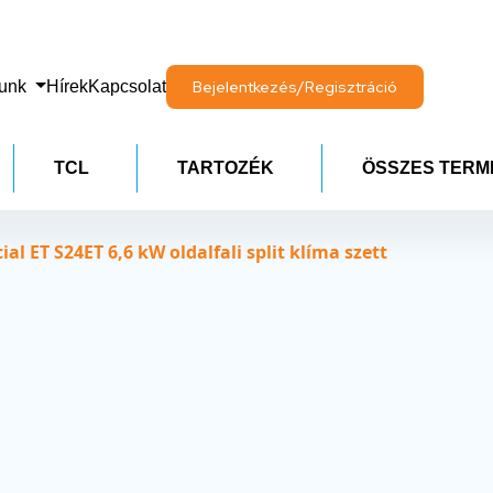
lunk
Hírek
Kapcsolat
Bejelentkezés/Regisztráció
TCL
TARTOZÉK
ÖSSZES TERM
l ET S24ET 6,6 kW oldalfali split klíma szett