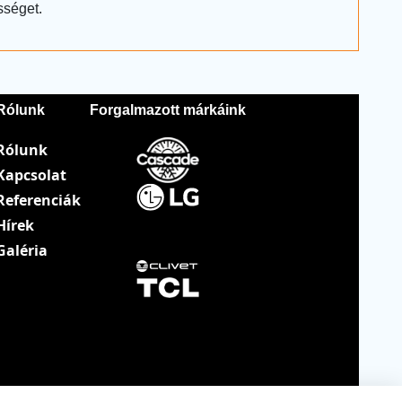
sséget.
Rólunk
Forgalmazott márkáink
Rólunk
Kapcsolat
Referenciák
Hírek
Galéria