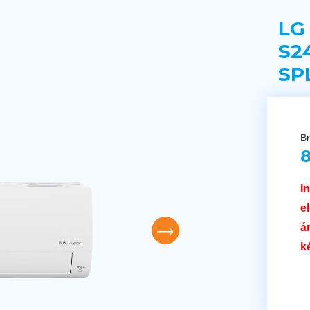
LG
S2
SP
Br
8
I
e
á
k