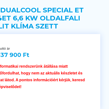
 DUALCOOL SPECIAL ET
4ET 6,6 KW OLDALFALI
LIT KLÍMA SZETT
uttó ár
37 900 Ft
nformatikai rendszerünk átállása miatt
lőfordulhat, hogy nem az aktuális készletet és
rat látod. A pontos információért kérjük, keresd
épviselődet!