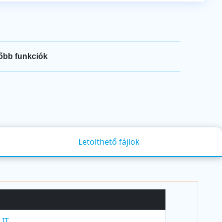
őbb funkciók
Letölthető fájlok
LIT