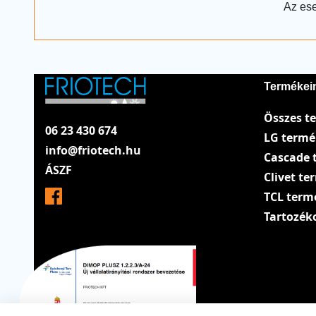
Az ese
Termékei
Összes t
06 23 430 674
LG term
info@friotech.hu
Cascade 
ÁSZF
Clivet t
TCL term
Tartozék