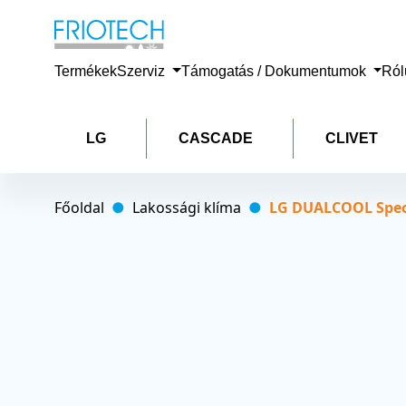
Termékek
Szerviz
Támogatás / Dokumentumok
Ró
LG
CASCADE
CLIVET
Főoldal
Lakossági klíma
LG DUALCOOL Specia