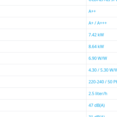
A++
A+ / A+++
7.42 kW
8.64 kW
6.90 W/W
4.30 / 5.30 W/
220-240 / 50 
2.5 liter/h
47 dB(A)
31 dB(A)