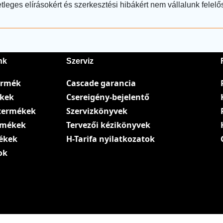
tleges elírásokért és szerkesztési hibákért nem vállalunk felelő
nk
Szerviz
ermék
Cascade garancia
ékek
Csereigény-bejelentő
termékek
Szervizkönyvek
ermékek
Tervezői kézikönyvek
ékek
H-Tarifa nyilatkozatok
ok