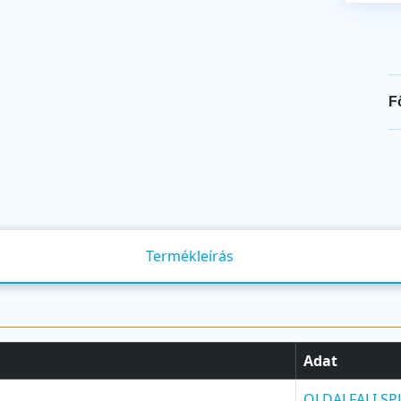
F
Termékleírás
Adat
OLDALFALI SP