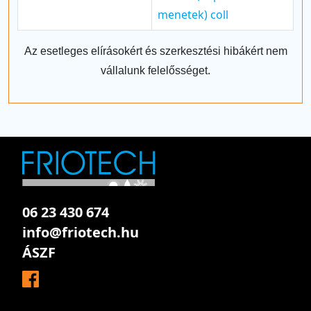
menetek) coll
Az esetleges elírásokért és szerkesztési hibákért nem
vállalunk felelősséget.
06 23 430 674
info@friotech.hu
ÁSZF