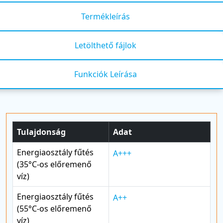
Termékleírás
Letölthető fájlok
Funkciók Leírása
Tulajdonság
Adat
Energiaosztály fűtés
A+++
(35°C-os előremenő
víz)
Energiaosztály fűtés
A++
(55°C-os előremenő
víz)