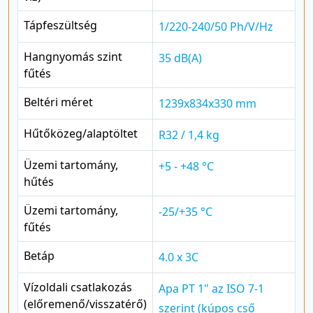
Tápfeszültség
1/220-240/50 Ph/V/Hz
Hangnyomás szint
35 dB(A)
fűtés
Beltéri méret
1239x834x330 mm
Hűtőközeg/alaptöltet
R32 / 1,4 kg
Üzemi tartomány,
+5 - +48 °C
hűtés
Üzemi tartomány,
-25/+35 °C
fűtés
Betáp
4.0 x 3C
Vízoldali csatlakozás
Apa PT 1" az ISO 7-1
(előremenő/visszatérő)
szerint (kúpos cső