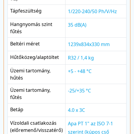
Tápfeszültség
1/220-240/50 Ph/V/Hz
Hangnyomás szint
35 dB(A)
fűtés
Beltéri méret
1239x834x330 mm
Hűtőközeg/alaptöltet
R32 / 1,4 kg
Üzemi tartomány,
+5 - +48 °C
hűtés
Üzemi tartomány,
-25/+35 °C
fűtés
Betáp
4.0 x 3C
Vízoldali csatlakozás
Apa PT 1" az ISO 7-1
(előremenő/visszatérő)
szerint (kúpos cső