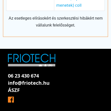
menetek) coll
Az esetleges elírásokért és szerkesztési hibákért nem
vállalunk felelősséget.
06 23 430 674
info@friotech.hu
ÁSZF