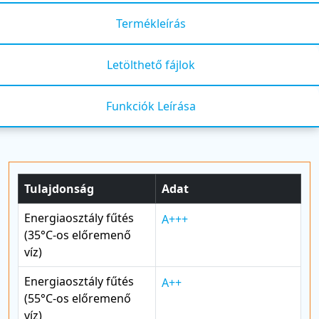
Termékleírás
Letölthető fájlok
Funkciók Leírása
Tulajdonság
Adat
Energiaosztály fűtés
A+++
(35°C-os előremenő
víz)
Energiaosztály fűtés
A++
(55°C-os előremenő
víz)