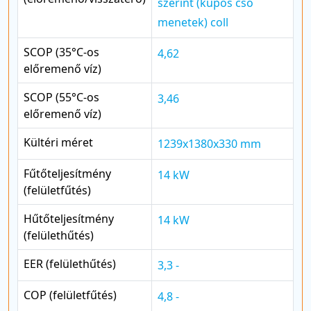
szerint (kúpos cső
menetek) coll
SCOP (35°C-os
4,62
előremenő víz)
SCOP (55°C-os
3,46
előremenő víz)
Kültéri méret
1239x1380x330 mm
Fűtőteljesítmény
14 kW
(felületfűtés)
Hűtőteljesítmény
14 kW
(felülethűtés)
EER (felülethűtés)
3,3 -
COP (felületfűtés)
4,8 -