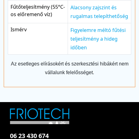
Fűtőteljesítmény (55°C-
Alacsony zajszint és
os előremenő víz)
rugalmas telepíthetőség
Ismérv
Figyelemre méltó fűtési
teljesítmény a hideg
időben
Az esetleges elírásokért és szerkesztési hibákért nem
vállalunk felelősséget.
06 23 430 674