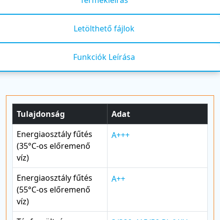
Letölthető fájlok
Funkciók Leírása
Tulajdonság
Adat
Energiaosztály fűtés
A+++
(35°C-os előremenő
víz)
Energiaosztály fűtés
A++
(55°C-os előremenő
víz)