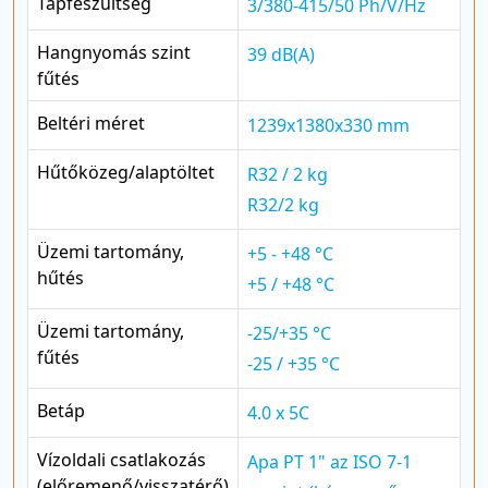
Tápfeszültség
3/380-415/50 Ph/V/Hz
Hangnyomás szint
39 dB(A)
fűtés
Beltéri méret
1239x1380x330 mm
Hűtőközeg/alaptöltet
R32 / 2 kg
R32/2 kg
Üzemi tartomány,
+5 - +48 °C
hűtés
+5 / +48 °C
Üzemi tartomány,
-25/+35 °C
fűtés
-25 / +35 °C
Betáp
4.0 x 5C
Vízoldali csatlakozás
Apa PT 1" az ISO 7-1
(előremenő/visszatérő)