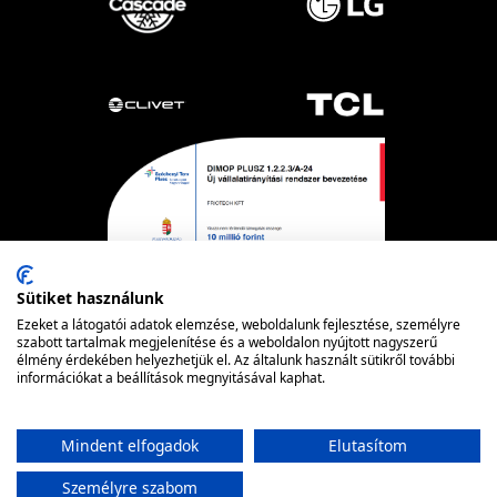
Sütiket használunk
Ezeket a látogatói adatok elemzése, weboldalunk fejlesztése, személyre
szabott tartalmak megjelenítése és a weboldalon nyújtott nagyszerű
Powered by nopCommerce
élmény érdekében helyezhetjük el. Az általunk használt sütikről további
© FRIOTECH
információkat a beállítások megnyitásával kaphat.
Mindent elfogadok
Elutasítom
Személyre szabom