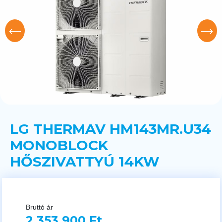
LG THERMAV HM143MR.U34
MONOBLOCK
HŐSZIVATTYÚ 14KW
Bruttó ár
2 353 900 Ft