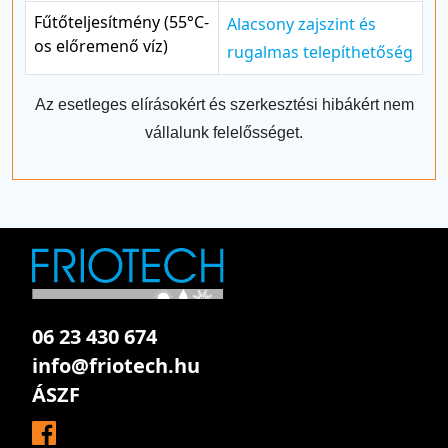
Fűtőteljesítmény (55°C-
Alacsony zajszint és
os előremenő víz)
rugalmas telepíthetőség
Az esetleges elírásokért és szerkesztési hibákért nem
vállalunk felelősséget.
06 23 430 674
info@friotech.hu
ÁSZF