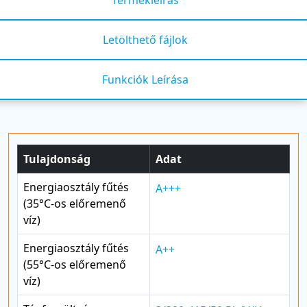
Letölthető fájlok
Funkciók Leírása
Tulajdonság
Adat
Energiaosztály fűtés
A+++
(35°C-os előremenő
víz)
Energiaosztály fűtés
A++
(55°C-os előremenő
víz)