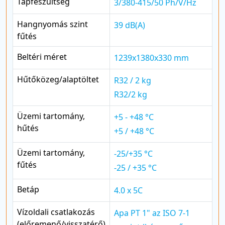
Tápfeszültség
3/380-415/50 Ph/V/Hz
Hangnyomás szint
39 dB(A)
fűtés
Beltéri méret
1239x1380x330 mm
Hűtőközeg/alaptöltet
R32 / 2 kg
R32/2 kg
Üzemi tartomány,
+5 - +48 °C
hűtés
+5 / +48 °C
Üzemi tartomány,
-25/+35 °C
fűtés
-25 / +35 °C
Betáp
4.0 x 5C
Vízoldali csatlakozás
Apa PT 1" az ISO 7-1
(előremenő/visszatérő)