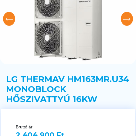
LG THERMAV HM163MR.U34
MONOBLOCK
HŐSZIVATTYÚ 16KW
Bruttó ár
2 404 900 Ft