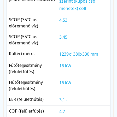
szerint (kúpos cső
menetek) coll
SCOP (35°C-os
4,53
előremenő víz)
SCOP (55°C-os
3,45
előremenő víz)
Kültéri méret
1239x1380x330 mm
Fűtőteljesítmény
16 kW
(felületfűtés)
Hűtőteljesítmény
16 kW
(felülethűtés)
EER (felülethűtés)
3,1 -
COP (felületfűtés)
4,7 -