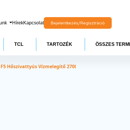
lunk
Hírek
Kapcsolat
Bejelentkezés/Regisztráció
TCL
TARTOZÉK
ÖSSZES TERM
5 Hőszivattyús Vízmelegítő 270l