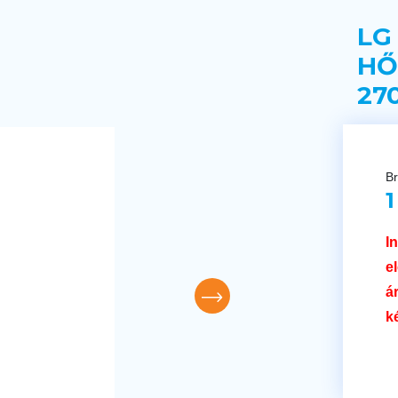
LG
HŐ
27
Br
1
I
e
á
k