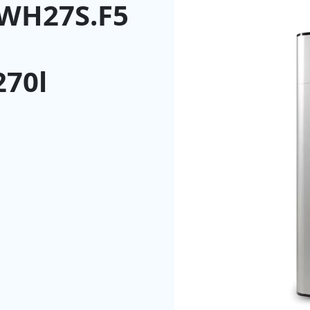
WH27S.F5
270l