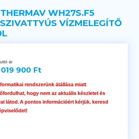
 THERMAV WH27S.F5
SZIVATTYÚS VÍZMELEGÍTŐ
0L
uttó ár
 019 900 Ft
nformatikai rendszerünk átállása miatt
lőfordulhat, hogy nem az aktuális készletet és
rat látod. A pontos információért kérjük, keresd
épviselődet!