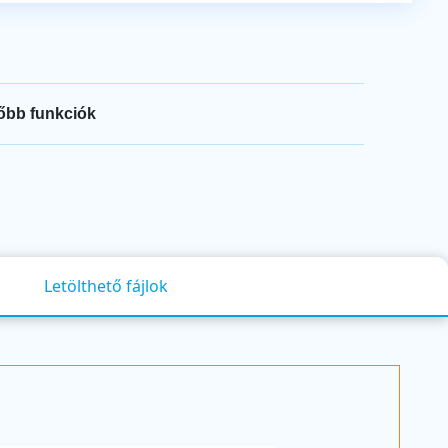
őbb funkciók
Letölthető fájlok