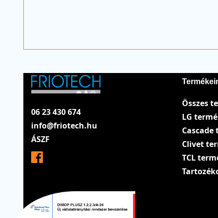
Termékei
Összes t
06 23 430 674
LG term
info@friotech.hu
Cascade 
ÁSZF
Clivet t
TCL term
Tartozék