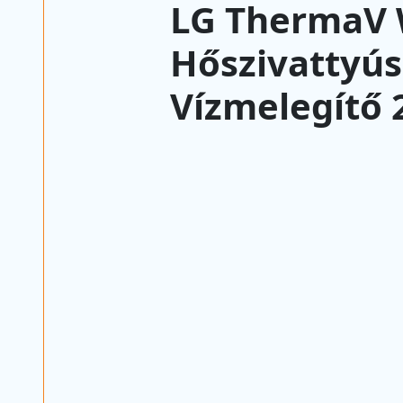
LG ThermaV 
Hőszivattyús
Vízmelegítő 