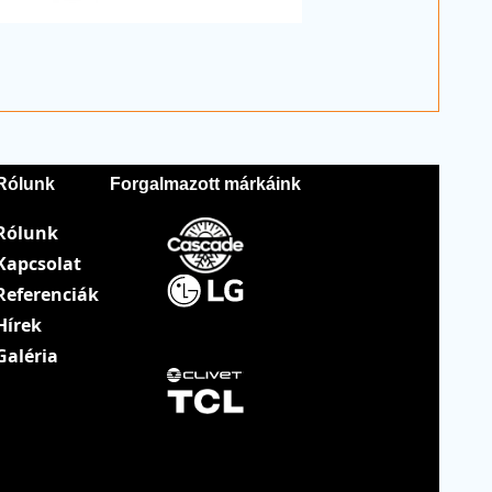
Rólunk
Forgalmazott márkáink
Rólunk
Kapcsolat
Referenciák
Hírek
Galéria