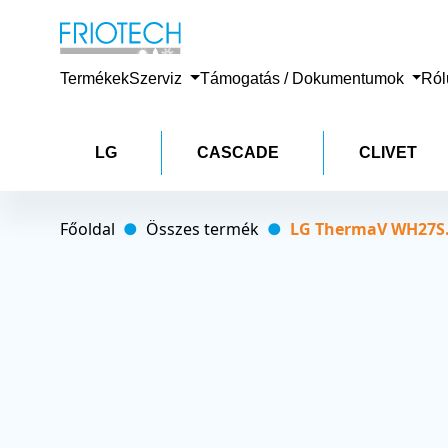
Termékek
Szerviz
Támogatás / Dokumentumok
Ró
LG
CASCADE
CLIVET
Főoldal
Összes termék
LG ThermaV WH27S.F