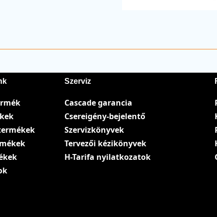
nk
Szerviz
ermék
Cascade garancia
ékek
Csereigény-bejelentő
termékek
Szervizkönyvek
ermékek
Tervezői kézikönyvek
ékek
H-Tarifa nyilatkozatok
ok