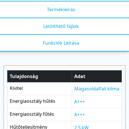
Termékleírás
Letölthető fájlok
Funkciók Leírása
Tulajdonság
Adat
Kivitel
Magasoldalfali klíma
Energiaosztály hűtés
A+++
Energiaosztály fűtés
A+++
Hűtőteljesítmény
2,5 kW