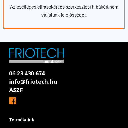
Az esetleges elírásokért és szerkesztési hibákért nem
vállalunk felelősséget.
06 23 430 674
info@friotech.hu
ÁSZF
Termékeink