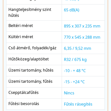
Hangteljesítmény szint
65 dB(A)
hűtés
Beltéri méret
895 x 307 x 235 mm
Kültéri méret
770 x 545 x 288 mm
Cső átmérő, folyadék/gáz
6,35 / 9,52 mm
Hűtőközeg/alaptöltet
R32 / 675 kg
Üzemi tartomány, hűtés
-10 - + 48 °C
Üzemi tartomány, fűtés
-15 - +24 °C
Csepptálcafűtés
Nincs
Fűtési besorolás
Fűtés rásegítés