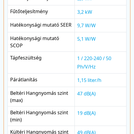
Fűtőteljesítmény
3,2 kW
Hatékonysági mutató SEER
9,7 W/W
Hatékonysági mutató
5,1 W/W
SCOP
Tápfeszültség
1 / 220-240 / 50
Ph/V/Hz
Párátlanítás
1,15 liter/h
Beltéri Hangnyomás szint
47 dB(A)
(max)
Beltéri Hangnyomás szint
19 dB(A)
(min)
Kültéri Hangnyomás szint
49 dB(A)