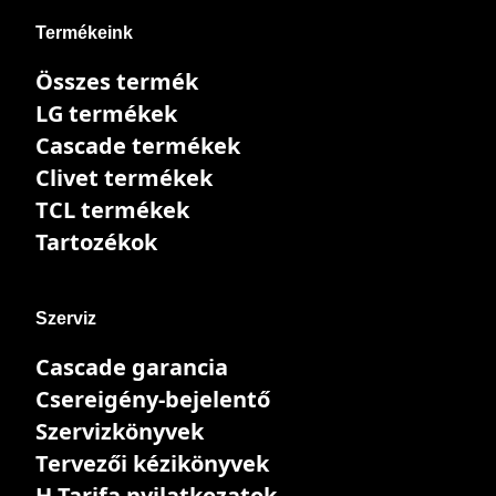
Termékeink
Összes termék
LG termékek
Cascade termékek
Clivet termékek
TCL termékek
Tartozékok
Szerviz
Cascade garancia
Csereigény-bejelentő
Szervizkönyvek
Tervezői kézikönyvek
H-Tarifa nyilatkozatok