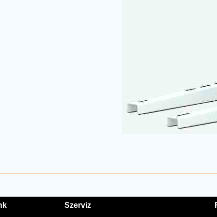
nk
Szerviz