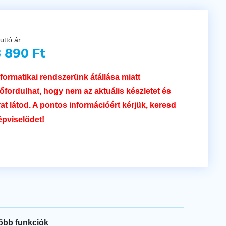
uttó ár
 890 Ft
nformatikai rendszerünk átállása miatt
lőfordulhat, hogy nem az aktuális készletet és
rat látod. A pontos információért kérjük, keresd
épviselődet!
őbb funkciók