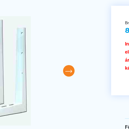
Br
8
I
e
á
k
F