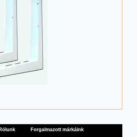
Rólunk
Forgalmazott márkáink