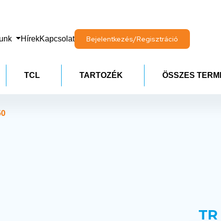
lunk
Hírek
Kapcsolat
Bejelentkezés/Regisztráció
TCL
TARTOZÉK
ÖSSZES TERM
50
TR