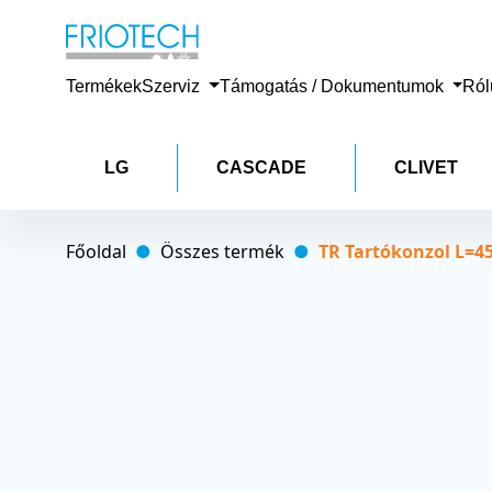
Termékek
Szerviz
Támogatás / Dokumentumok
Ró
LG
CASCADE
CLIVET
Főoldal
Összes termék
TR Tartókonzol L=4