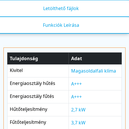
Letölthető fájlok
Funkciók Leírása
Tulajdonság
Adat
Kivitel
Magasoldalfali klíma
Energiaosztály hűtés
A+++
Energiaosztály fűtés
A+++
Hűtőteljesítmény
2,7 kW
Fűtőteljesítmény
3,7 kW