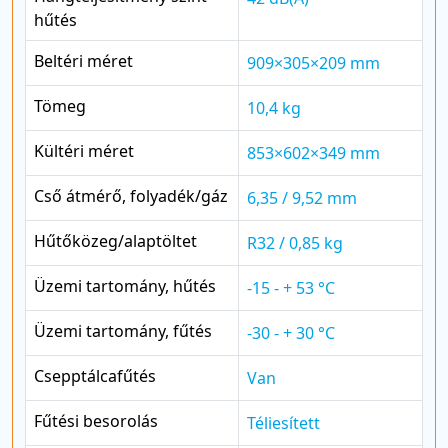
hűtés
Beltéri méret
909×305×209 mm
Tömeg
10,4 kg
Kültéri méret
853×602×349 mm
Cső átmérő, folyadék/gáz
6,35 / 9,52 mm
Hűtőközeg/alaptöltet
R32 / 0,85 kg
Üzemi tartomány, hűtés
-15 - + 53 °C
Üzemi tartomány, fűtés
-30 - + 30 °C
Csepptálcafűtés
Van
Fűtési besorolás
Téliesített