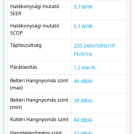
Hatékonysági mutató
9,7 W/W
SEER
Hatékonysági mutató
5,1 W/W
SCOP
Tápfeszültség
220-240V/50Hz/1P
Ph/V/Hz
Párátlanítás
1,2 liter/h
Beltéri Hangnyomás szint
46 dB(A)
(max)
Beltéri Hangnyomás szint
28 dB(A)
(min)
Kültéri Hangnyomás szint
64 dB(A)
Hangteljesítmény szint
42 dB(A)