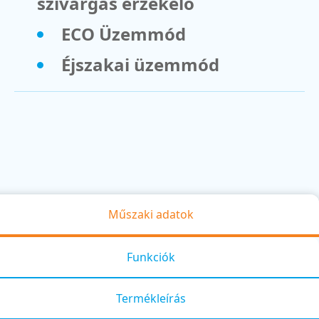
szivárgás érzékelő
ECO Üzemmód
Éjszakai üzemmód
Műszaki adatok
Funkciók
Termékleírás