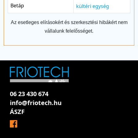
Betáp
kültéri egység
Az esetleges elírásokért és szerkesztési hibákért nem
vállalunk felelősséget.
06 23 430 674
info@friotech.hu
ÁSZF