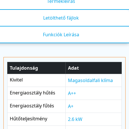
Termékleírás
Letölthető fájlok
Funkciók Leírása
Tulajdonság
Adat
Kivitel
Magasoldalfali klíma
Energiaosztály hűtés
A++
Energiaosztály fűtés
A+
Hűtőteljesítmény
2.6 kW