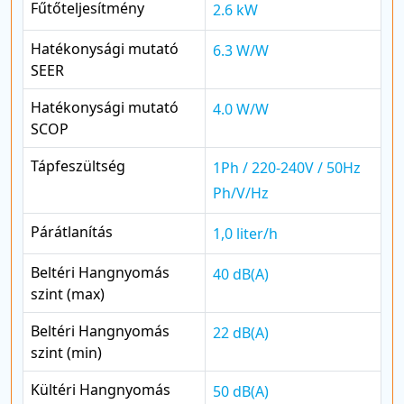
Fűtőteljesítmény
2.6 kW
Hatékonysági mutató
6.3 W/W
SEER
Hatékonysági mutató
4.0 W/W
SCOP
Tápfeszültség
1Ph / 220-240V / 50Hz
Ph/V/Hz
Párátlanítás
1,0 liter/h
Beltéri Hangnyomás
40 dB(A)
szint (max)
Beltéri Hangnyomás
22 dB(A)
szint (min)
Kültéri Hangnyomás
50 dB(A)