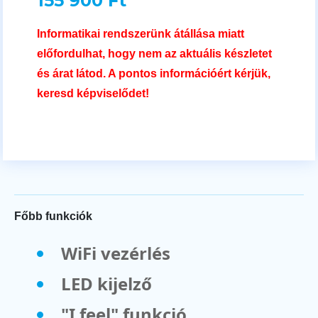
155 900 Ft
Informatikai rendszerünk átállása miatt
előfordulhat, hogy nem az aktuális készletet
és árat látod. A pontos információért kérjük,
keresd képviselődet!
Főbb funkciók
WiFi vezérlés
LED kijelző
"I feel" funkció