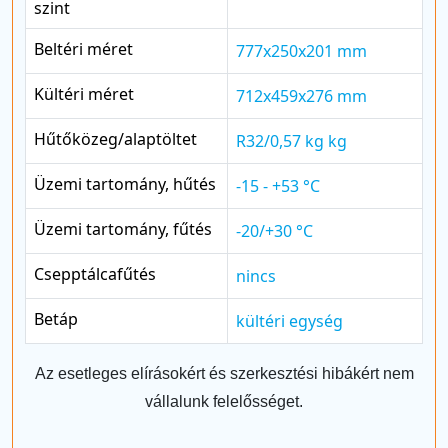
szint
Beltéri méret
777x250x201 mm
Kültéri méret
712x459x276 mm
Hűtőközeg/alaptöltet
R32/0,57 kg kg
Üzemi tartomány, hűtés
-15 - +53 °C
Üzemi tartomány, fűtés
-20/+30 °C
Csepptálcafűtés
nincs
Betáp
kültéri egység
Az esetleges elírásokért és szerkesztési hibákért nem
vállalunk felelősséget.