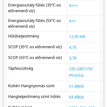
Energiaosztály fűtés (35°C-os
A+++
előremenő víz)
Energiaosztály fűtés (55°C-os
A++
előremenő víz)
Hűtőteljesítmény
12,00 kW
SCOP (35°C-os előremenő víz)
4,75
SCOP (55°C-os előremenő víz)
3,78
Tápfeszültség
220-240/1/50
Ph/V/Hz
Kültéri Hangnyomás szint
51 dB(A)
Hangteljesítmény szint hűtés
64 dB(A)