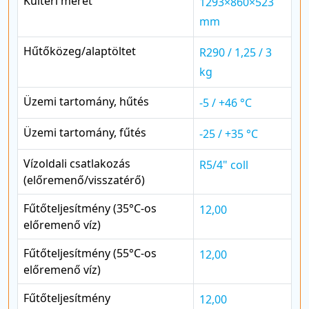
Kültéri méret
1293×860×523
mm
Hűtőközeg/alaptöltet
R290 / 1,25 / 3
kg
Üzemi tartomány, hűtés
-5 / +46 °C
Üzemi tartomány, fűtés
-25 / +35 °C
Vízoldali csatlakozás
R5/4" coll
(előremenő/visszatérő)
Fűtőteljesítmény (35°C-os
12,00
előremenő víz)
Fűtőteljesítmény (55°C-os
12,00
előremenő víz)
Fűtőteljesítmény
12,00