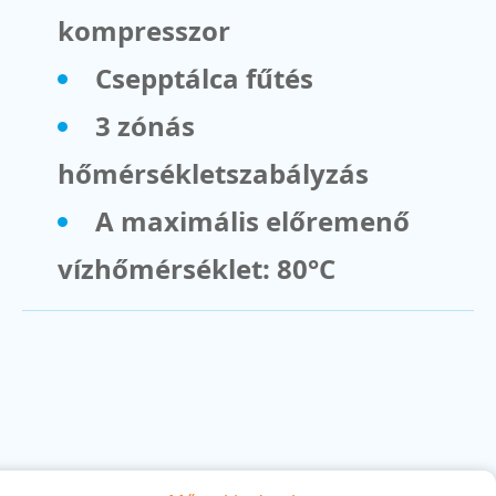
kompresszor
Csepptálca fűtés
3 zónás
hőmérsékletszabályzás
A maximális előremenő
vízhőmérséklet: 80°C