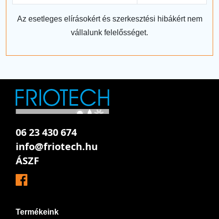
Az esetleges elírásokért és szerkesztési hibákért nem
vállalunk felelősséget.
06 23 430 674
info@friotech.hu
ÁSZF
Termékeink