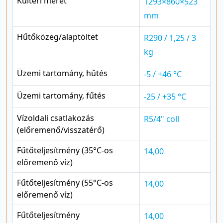
Kültéri méret
1293×860×523
mm
Hűtőközeg/alaptöltet
R290 / 1,25 / 3
kg
Üzemi tartomány, hűtés
-5 / +46 °C
Üzemi tartomány, fűtés
-25 / +35 °C
Vízoldali csatlakozás
R5/4" coll
(előremenő/visszatérő)
Fűtőteljesítmény (35°C-os
14,00
előremenő víz)
Fűtőteljesítmény (55°C-os
14,00
előremenő víz)
Fűtőteljesítmény
14,00