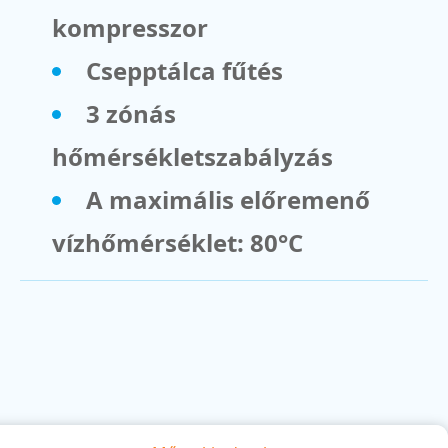
kompresszor
Csepptálca fűtés
3 zónás
hőmérsékletszabályzás
A maximális előremenő
vízhőmérséklet: 80°C