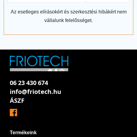
Az esetleges elírásokért és szerkesztési hibákért nem
vállalunk felelősséget.
06 23 430 674
info@friotech.hu
ÁSZF
Termékeink