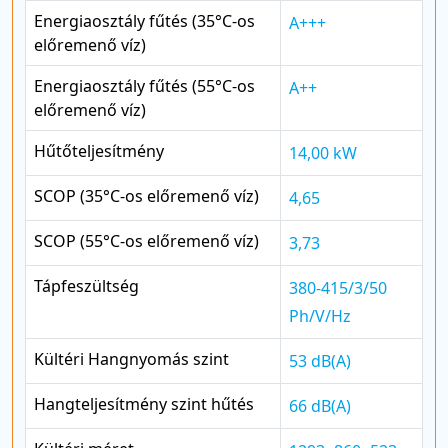
Energiaosztály fűtés (35°C-os
A+++
előremenő víz)
Energiaosztály fűtés (55°C-os
A++
előremenő víz)
Hűtőteljesítmény
14,00 kW
SCOP (35°C-os előremenő víz)
4,65
SCOP (55°C-os előremenő víz)
3,73
Tápfeszültség
380-415/3/50
Ph/V/Hz
Kültéri Hangnyomás szint
53 dB(A)
Hangteljesítmény szint hűtés
66 dB(A)