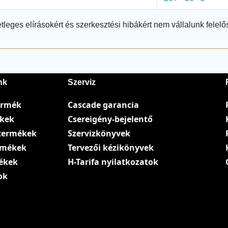
tleges elírásokért és szerkesztési hibákért nem vállalunk felelő
nk
Szerviz
ermék
Cascade garancia
ékek
Csereigény-bejelentő
termékek
Szervizkönyvek
ermékek
Tervezői kézikönyvek
ékek
H-Tarifa nyilatkozatok
ok