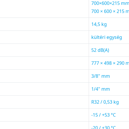
700×600×215 m
700 × 600 × 215
14,5 kg
kültéri egység
52 dB(A)
777 × 498 × 290
3/8" mm
1/4" mm
R32 / 0,53 kg
-15 / +53 °C
-20 / +30 °C