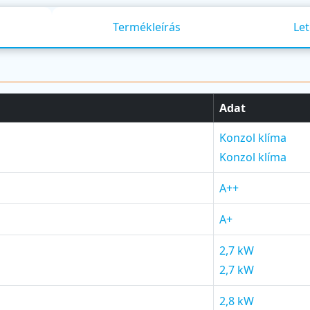
Termékleírás
Let
Adat
Konzol klíma
Konzol klíma
A++
A+
2,7 kW
2,7 kW
2,8 kW