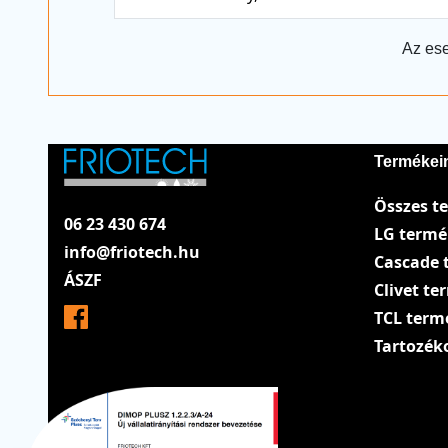
Az ese
Termékei
Összes t
06 23 430 674
LG term
info@friotech.hu
Cascade 
ÁSZF
Clivet t
TCL term
Tartozék