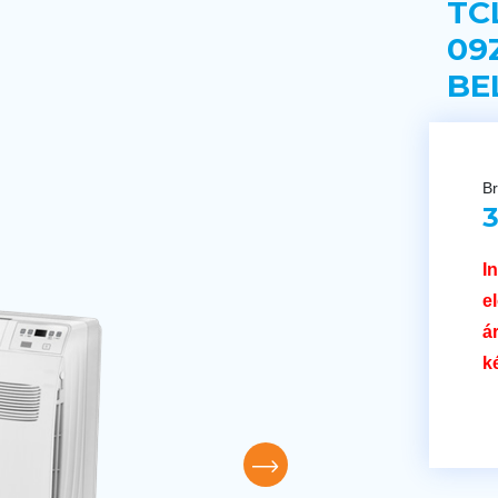
TC
09
BE
Br
3
I
e
á
k