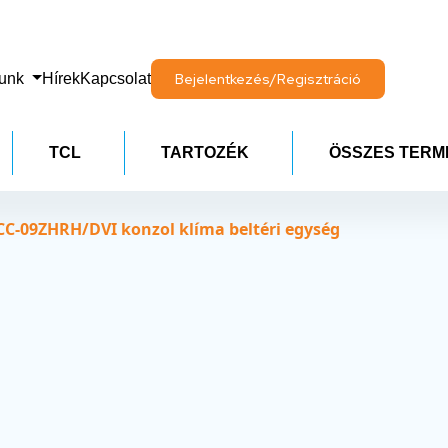
lunk
Hírek
Kapcsolat
Bejelentkezés/Regisztráció
TCL
TARTOZÉK
ÖSSZES TERM
C-09ZHRH/DVI konzol klíma beltéri egység