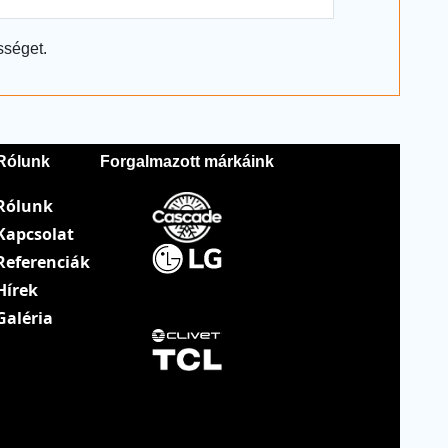
sséget.
Rólunk
Forgalmazott márkáink
Rólunk
Kapcsolat
Referenciák
Hírek
Galéria