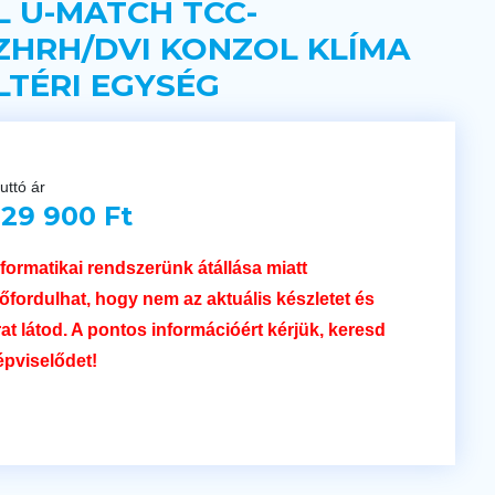
L U-MATCH TCC-
ZHRH/DVI KONZOL KLÍMA
LTÉRI EGYSÉG
uttó ár
29 900 Ft
nformatikai rendszerünk átállása miatt
lőfordulhat, hogy nem az aktuális készletet és
rat látod. A pontos információért kérjük, keresd
épviselődet!