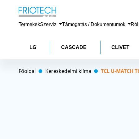
Termékek
Szerviz
Támogatás / Dokumentumok
Ró
LG
CASCADE
CLIVET
Főoldal
Kereskedelmi klíma
TCL U-MATCH TC