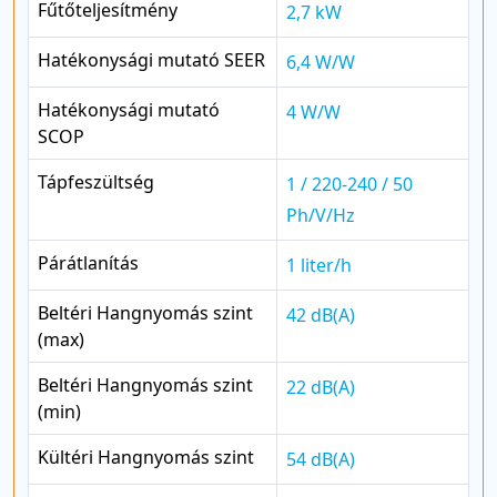
Fűtőteljesítmény
2,7 kW
Hatékonysági mutató SEER
6,4 W/W
Hatékonysági mutató
4 W/W
SCOP
Tápfeszültség
1 / 220-240 / 50
Ph/V/Hz
Párátlanítás
1 liter/h
Beltéri Hangnyomás szint
42 dB(A)
(max)
Beltéri Hangnyomás szint
22 dB(A)
(min)
Kültéri Hangnyomás szint
54 dB(A)