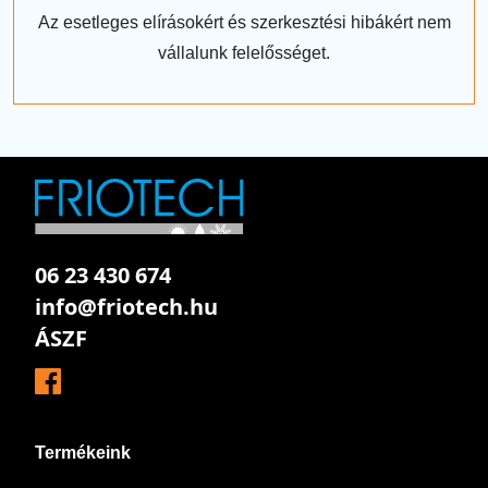
Az esetleges elírásokért és szerkesztési hibákért nem
vállalunk felelősséget.
06 23 430 674
info@friotech.hu
ÁSZF
Termékeink