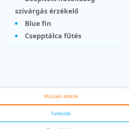
szivárgás érzékelő
Blue fin
Csepptálca fűtés
Műszaki adatok
Funkciók