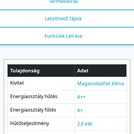
Termékleírás
Letölthető fájlok
Funkciók Leírása
Tulajdonság
Adat
Kivitel
Magasoldalfali klíma
Energiaosztály hűtés
A++
Energiaosztály fűtés
A+
Hűtőteljesítmény
2,6 kW