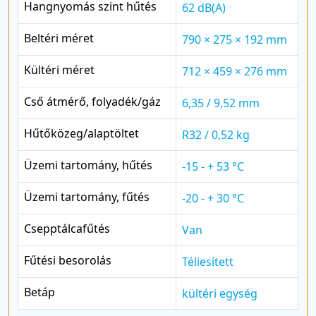
Hangnyomás szint hűtés
62 dB(A)
Beltéri méret
790 × 275 × 192 mm
Kültéri méret
712 × 459 × 276 mm
Cső átmérő, folyadék/gáz
6,35 / 9,52 mm
Hűtőközeg/alaptöltet
R32 / 0,52 kg
Üzemi tartomány, hűtés
-15 - + 53 °C
Üzemi tartomány, fűtés
-20 - + 30 °C
Csepptálcafűtés
Van
Fűtési besorolás
Téliesített
Betáp
kültéri egység