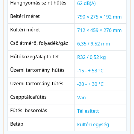
Hangnyomás szint hűtés
62 dB(A)
Beltéri méret
790 × 275 × 192 mm
Kültéri méret
712 × 459 × 276 mm
Cső átmérő, folyadék/gáz
6,35 / 9,52 mm
Hűtőközeg/alaptöltet
R32 / 0,52 kg
Üzemi tartomány, hűtés
-15 - + 53 °C
Üzemi tartomány, fűtés
-20 - + 30 °C
Csepptálcafűtés
Van
Fűtési besorolás
Téliesített
Betáp
kültéri egység