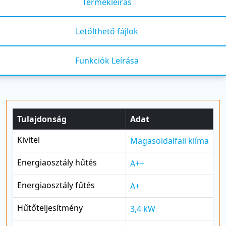
Termékleírás
Letölthető fájlok
Funkciók Leírása
Tulajdonság
Adat
Kivitel
Magasoldalfali klíma
Energiaosztály hűtés
A++
Energiaosztály fűtés
A+
Hűtőteljesítmény
3,4 kW