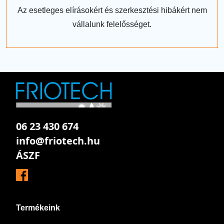
Az esetleges elírásokért és szerkesztési hibákért nem
vállalunk felelősséget.
06 23 430 674
info@friotech.hu
ÁSZF
Termékeink