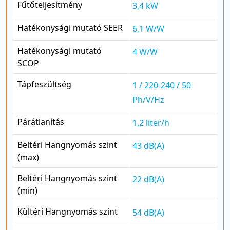
Fűtőteljesítmény
3,4 kW
Hatékonysági mutató SEER
6,1 W/W
Hatékonysági mutató
4 W/W
SCOP
Tápfeszültség
1 / 220-240 / 50
Ph/V/Hz
Párátlanítás
1,2 liter/h
Beltéri Hangnyomás szint
43 dB(A)
(max)
Beltéri Hangnyomás szint
22 dB(A)
(min)
Kültéri Hangnyomás szint
54 dB(A)