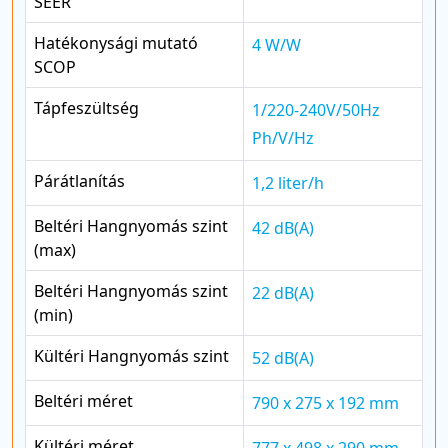
SEER
Hatékonysági mutató
4 W/W
SCOP
Tápfeszültség
1/220-240V/50Hz
Ph/V/Hz
Párátlanítás
1,2 liter/h
Beltéri Hangnyomás szint
42 dB(A)
(max)
Beltéri Hangnyomás szint
22 dB(A)
(min)
Kültéri Hangnyomás szint
52 dB(A)
Beltéri méret
790 x 275 x 192 mm
Kültéri méret