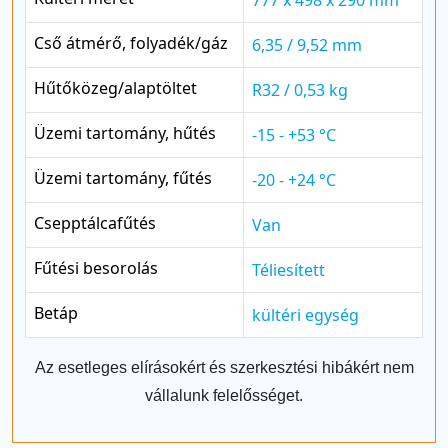
777 x 498 x 290 mm
Cső átmérő, folyadék/gáz
6,35 / 9,52 mm
Hűtőközeg/alaptöltet
R32 / 0,53 kg
Üzemi tartomány, hűtés
-15 - +53 °C
Üzemi tartomány, fűtés
-20 - +24 °C
Csepptálcafűtés
Van
Fűtési besorolás
Téliesített
Betáp
kültéri egység
Az esetleges elírásokért és szerkesztési hibákért nem
vállalunk felelősséget.