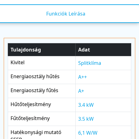
Funkciók Leírása
Tulajdonság
Adat
Kivitel
Splitklíma
Energiaosztály hűtés
A++
Energiaosztály fűtés
A+
Hűtőteljesítmény
3.4 kW
Fűtőteljesítmény
3.5 kW
Hatékonysági mutató
6,1 W/W