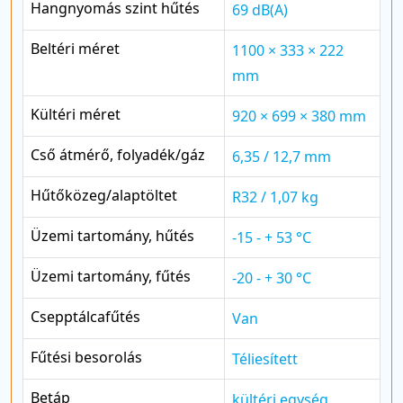
Hangnyomás szint hűtés
69 dB(A)
Beltéri méret
1100 × 333 × 222
mm
Kültéri méret
920 × 699 × 380 mm
Cső átmérő, folyadék/gáz
6,35 / 12,7 mm
Hűtőközeg/alaptöltet
R32 / 1,07 kg
Üzemi tartomány, hűtés
-15 - + 53 °C
Üzemi tartomány, fűtés
-20 - + 30 °C
Csepptálcafűtés
Van
Fűtési besorolás
Téliesített
Betáp
kültéri egység