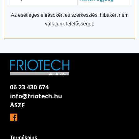
Az esetleges elírásokért és szerkesztési hibákért nem
vállalunk felelősséget.
06 23 430 674
info@friotech.hu
ÁSZF
Termékeink