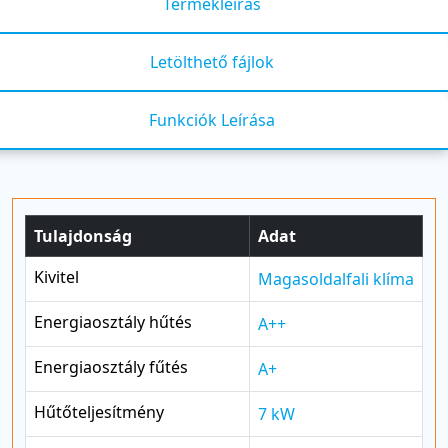
Termékleírás
Letölthető fájlok
Funkciók Leírása
Tulajdonság
Adat
Kivitel
Magasoldalfali klíma
Energiaosztály hűtés
A++
Energiaosztály fűtés
A+
Hűtőteljesítmény
7 kW