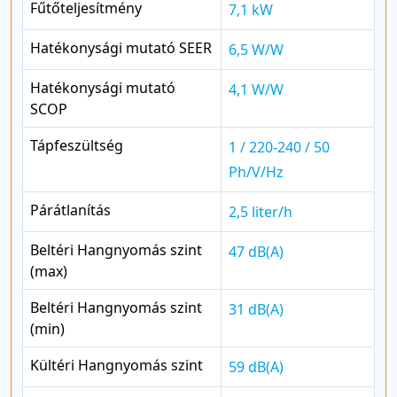
Fűtőteljesítmény
7,1 kW
Hatékonysági mutató SEER
6,5 W/W
Hatékonysági mutató
4,1 W/W
SCOP
Tápfeszültség
1 / 220-240 / 50
Ph/V/Hz
Párátlanítás
2,5 liter/h
Beltéri Hangnyomás szint
47 dB(A)
(max)
Beltéri Hangnyomás szint
31 dB(A)
(min)
Kültéri Hangnyomás szint
59 dB(A)