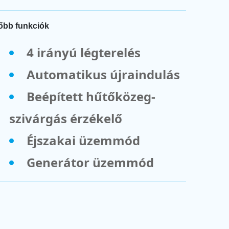
őbb funkciók
4 irányú légterelés
Automatikus újraindulás
Beépített hűtőközeg-
szivárgás érzékelő
Éjszakai üzemmód
Generátor üzemmód