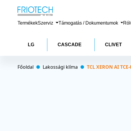
Termékek
Szerviz
Támogatás / Dokumentumok
Ró
LG
CASCADE
CLIVET
Főoldal
Lakossági klíma
TCL XERON AI TCE-0