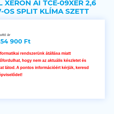
L XERON AI TCE-09XER 2,6
-OS SPLIT KLÍMA SZETT
uttó ár
54 900 Ft
nformatikai rendszerünk átállása miatt
lőfordulhat, hogy nem az aktuális készletet és
rat látod. A pontos információért kérjük, keresd
épviselődet!