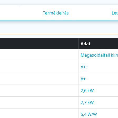
Termékleírás
Let
Adat
Magasoldalfali klí
A++
A+
2,6 kW
2,7 kW
6,4 W/W