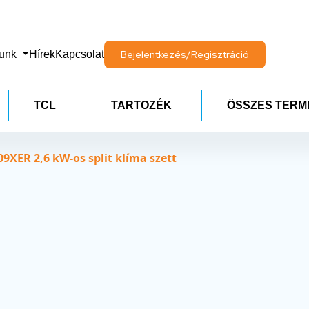
lunk
Hírek
Kapcsolat
Bejelentkezés/Regisztráció
TCL
TARTOZÉK
ÖSSZES TERM
9XER 2,6 kW-os split klíma szett