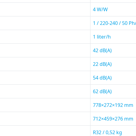
4 W/W
1 / 220-240 / 50 P
1 liter/h
42 dB(A)
22 dB(A)
54 dB(A)
62 dB(A)
778×272×192 mm
712×459×276 mm
R32 / 0,52 kg