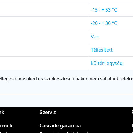
-15 - + 53 °C
-20 - + 30 °C
Van
Téliesített
kültéri egység
tleges elírásokért és szerkesztési hibákért nem vállalunk felelő
nk
Szerviz
ermék
Cascade garancia