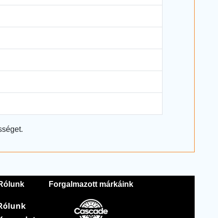
sséget.
Rólunk
Forgalmazott márkáink
Rólunk