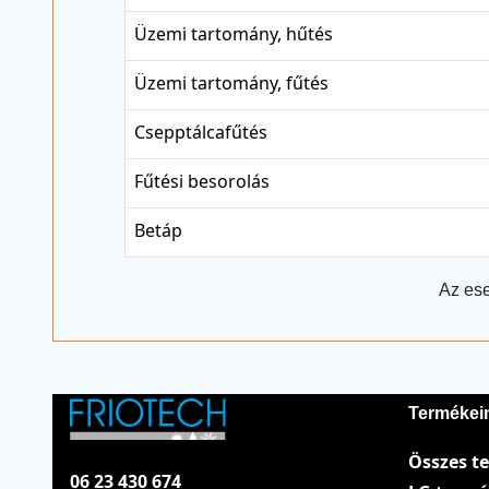
Üzemi tartomány, hűtés
Üzemi tartomány, fűtés
Csepptálcafűtés
Fűtési besorolás
Betáp
Az ese
Termékei
Összes t
06 23 430 674