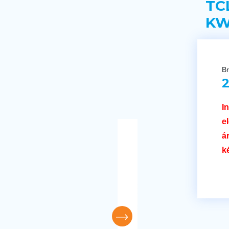
TC
KW
Br
2
I
e
á
k