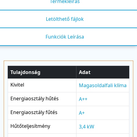
Termékleírás
Letölthető fájlok
Funkciók Leírása
Tulajdonság
Adat
Kivitel
Magasoldalfali klíma
Energiaosztály hűtés
A++
Energiaosztály fűtés
A+
Hűtőteljesítmény
3,4 kW