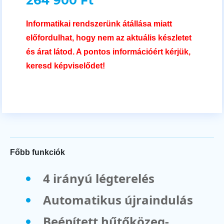
264 900 Ft
Informatikai rendszerünk átállása miatt
előfordulhat, hogy nem az aktuális készletet
és árat látod. A pontos információért kérjük,
keresd képviselődet!
Főbb funkciók
4 irányú légterelés
Automatikus újraindulás
Beépített hűtőközeg-