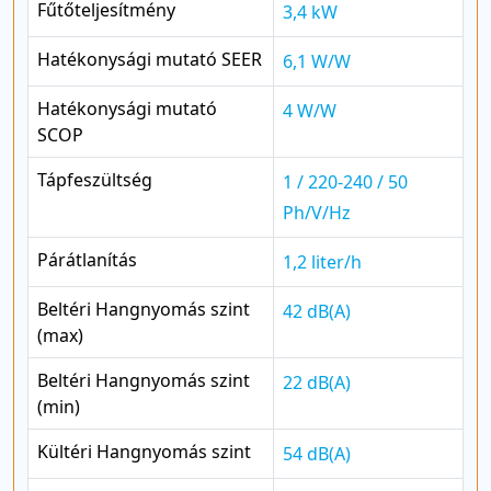
Fűtőteljesítmény
3,4 kW
Hatékonysági mutató SEER
6,1 W/W
Hatékonysági mutató
4 W/W
SCOP
Tápfeszültség
1 / 220-240 / 50
Ph/V/Hz
Párátlanítás
1,2 liter/h
Beltéri Hangnyomás szint
42 dB(A)
(max)
Beltéri Hangnyomás szint
22 dB(A)
(min)
Kültéri Hangnyomás szint
54 dB(A)