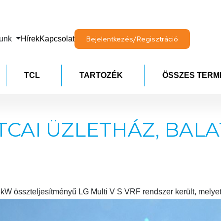
lunk
Hírek
Kapcsolat
Bejelentkezés/Regisztráció
TCL
TARTOZÉK
ÖSSZES TERM
TCAI ÜZLETHÁZ, BA
 kW összteljesítményű LG Multi V S VRF rendszer került, melyet