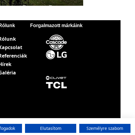
Rólunk
Forgalmazott márkáink
Rólunk
Kapcsolat
Referenciák
Hírek
Galéria
fogadok
Elutasítom
Személyre szabom