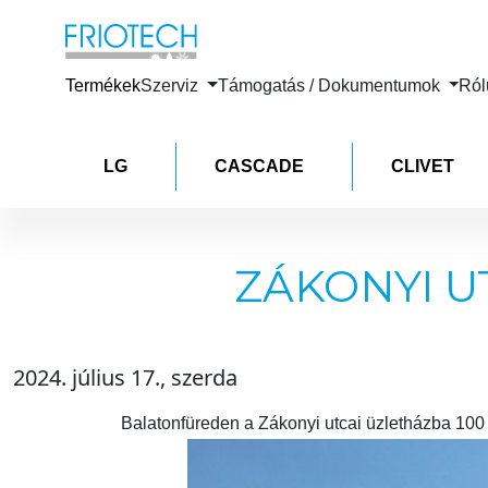
Termékek
Szerviz
Támogatás / Dokumentumok
Ró
LG
CASCADE
CLIVET
ZÁKONYI U
2024. július 17., szerda
Balatonfüreden a Zákonyi utcai üzletházba 100