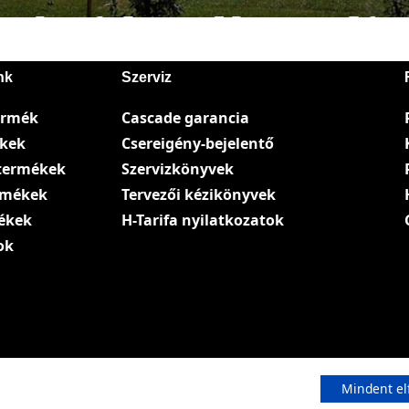
nk
Szerviz
ermék
Cascade garancia
ékek
Csereigény-bejelentő
termékek
Szervizkönyvek
ermékek
Tervezői kézikönyvek
ékek
H-Tarifa nyilatkozatok
ok
Mindent el