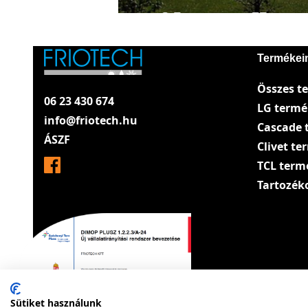
Termékei
Összes t
06 23 430 674
LG term
info@friotech.hu
Cascade 
ÁSZF
Clivet t
TCL term
Tartozék
Sütiket használunk