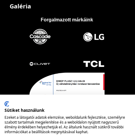
Galéria
Forgalmazott márkáink
Sütiket használunk
Ezeket a látogatói adatok elemzése, weboldalunk fejlesztése, személyre
szabott tartalmak megjelenítése és a weboldalon nyújtott nagyszerű
élmény érdekében helyezhetjük el. Az általunk használt sütikről további
információkat a beállítások megnyitásával kaphat.
Powered by nopCommerce
© FRIOTECH