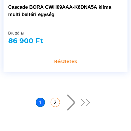
Cascade BORA CWH09AAA-K6DNA5A klíma
multi beltéri egység
Bruttó ár
86 900 Ft
Részletek
1
2