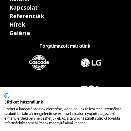
Kapcsolat
Referenciák
Hírek
Galéria
Forgalmazott márkáink
Sütiket használunk
Ezeket a látogatói adatok elemzése, weboldalunk fejlesztése, személyre
szabott tartalmak megjelenítése és a weboldalon nyújtott nagyszerű
élmény érdekében helyezhetjük el. Az általunk használt sütikről további
információkat a beállítások megnyitásával kaphat.