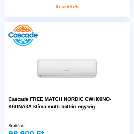
Részletek
Cascade FREE MATCH NORDIC CWH09NO-
K6DNA3A klíma multi beltéri egység
Bruttó ár
98 900 Ft