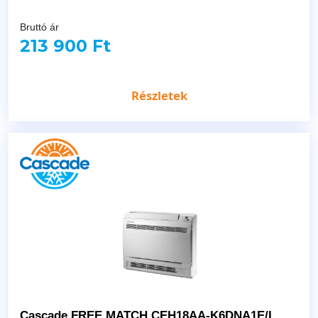
Bruttó ár
213 900 Ft
Részletek
Cascade FREE MATCH CEH18AA-K6DNA1E/I