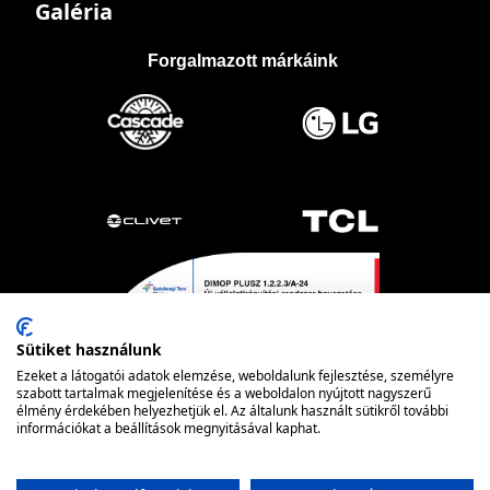
Galéria
Forgalmazott márkáink
Sütiket használunk
Ezeket a látogatói adatok elemzése, weboldalunk fejlesztése, személyre
szabott tartalmak megjelenítése és a weboldalon nyújtott nagyszerű
élmény érdekében helyezhetjük el. Az általunk használt sütikről további
információkat a beállítások megnyitásával kaphat.
Powered by nopCommerce
© FRIOTECH