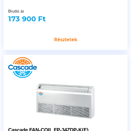
Bruttó ár
173 900 Ft
Részletek
Cascade FAN-COIL FP-34ZDP-K(E)