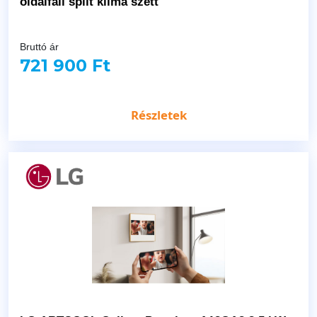
oldalfali split klíma szett
Bruttó ár
721 900 Ft
Részletek