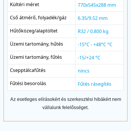
Kültéri méret
770x545x288 mm
Cső átmérő, folyadék/gáz
6.35/9.52 mm
Hűtőközeg/alaptöltet
R32 / 0.800 kg
Üzemi tartomány, hűtés
-15°C - +48°C °C
Üzemi tartomány, fűtés
-15/+24 °C
Csepptálcafűtés
nincs
Fűtési besorolás
Fűtés rásegítés
Az esetleges elírásokért és szerkesztési hibákért nem
vállalunk felelősséget.