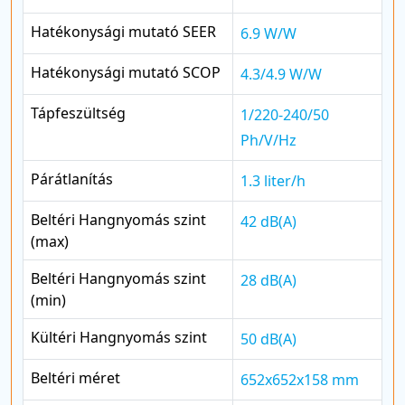
Hatékonysági mutató SEER
6.9 W/W
Hatékonysági mutató SCOP
4.3/4.9 W/W
Tápfeszültség
1/220-240/50
Ph/V/Hz
Párátlanítás
1.3 liter/h
Beltéri Hangnyomás szint
42 dB(A)
(max)
Beltéri Hangnyomás szint
28 dB(A)
(min)
Kültéri Hangnyomás szint
50 dB(A)
Beltéri méret
652x652x158 mm