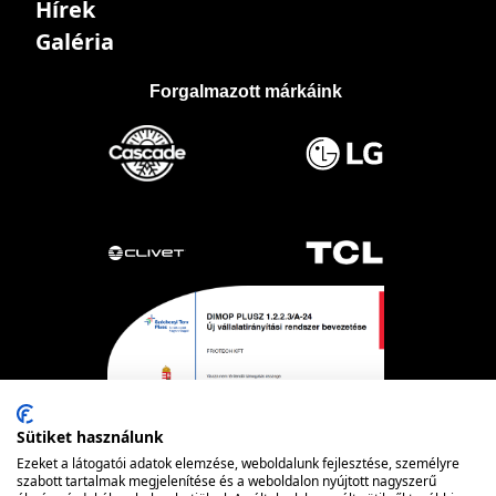
Hírek
Galéria
Forgalmazott márkáink
Sütiket használunk
Ezeket a látogatói adatok elemzése, weboldalunk fejlesztése, személyre
szabott tartalmak megjelenítése és a weboldalon nyújtott nagyszerű