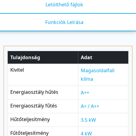
Letölthető fájlok
Funkciók Leírása
Tulajdonság
Adat
Kivitel
Magasoldalfali
klíma
Energiaosztály hűtés
A++
Energiaosztály fűtés
A+ / A++
Hűtőteljesítmény
3.5 kW
Fűtőteljesítmény
4 kW