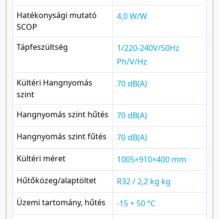
Hatékonysági mutató
4,0 W/W
SCOP
Tápfeszültség
1/220-240V/50Hz
Ph/V/Hz
Kültéri Hangnyomás
70 dB(A)
szint
Hangnyomás szint hűtés
70 dB(A)
Hangnyomás szint fűtés
70 dB(A)
Kültéri méret
1005×910×400 mm
Hűtőközeg/alaptöltet
R32 / 2,2 kg kg
Üzemi tartomány, hűtés
-15 + 50 °C