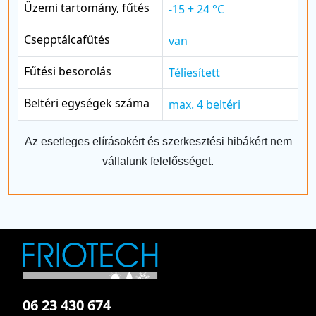
Üzemi tartomány, fűtés
-15 + 24 °C
Csepptálcafűtés
van
Fűtési besorolás
Téliesített
Beltéri egységek száma
max. 4 beltéri
Az esetleges elírásokért és szerkesztési hibákért nem
vállalunk felelősséget.
06 23 430 674