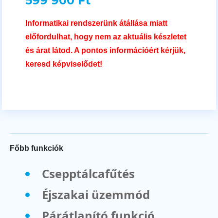
599 900 Ft
Informatikai rendszerünk átállása miatt
előfordulhat, hogy nem az aktuális készletet
és árat látod. A pontos információért kérjük,
keresd képviselődet!
Főbb funkciók
Csepptálcafűtés
Éjszakai üzemmód
Párátlanító funkció