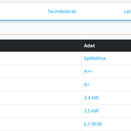
Termékleírás
Let
Adat
Splitklíma
A++
A+
3.4 kW
3.5 kW
6,1 W/W