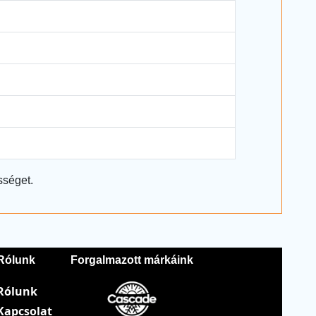
sséget.
Rólunk
Forgalmazott márkáink
Rólunk
Kapcsolat