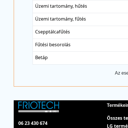
Üzemi tartomány, hűtés
Üzemi tartomány, fűtés
Csepptálcafűtés
Fűtési besorolás
Betáp
Az ese
Termékei
Összes t
06 23 430 674
LG term