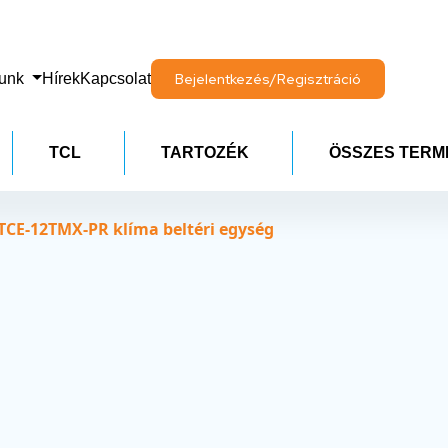
lunk
Hírek
Kapcsolat
Bejelentkezés/Regisztráció
TCL
TARTOZÉK
ÖSSZES TERM
CE-12TMX-PR klíma beltéri egység