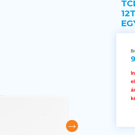
TC
12
EG
Br
9
I
e
á
k