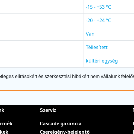
-15 - +53 °C
-20 - +24 °C
Van
Téliesített
kültéri egység
tleges elírásokért és szerkesztési hibákért nem vállalunk felelő
nk
Szerviz
ermék
Cascade garancia
ékek
Csereigény-bejelentő