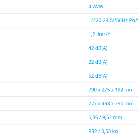
4 W/W
1/220-240V/50Hz Ph/
1,2 liter/h
42 dB(A)
22 dB(A)
52 dB(A)
790 x 275 x 192 mm
777 x 498 x 290 mm
6,35 / 9,52 mm
R32 / 0,53 kg