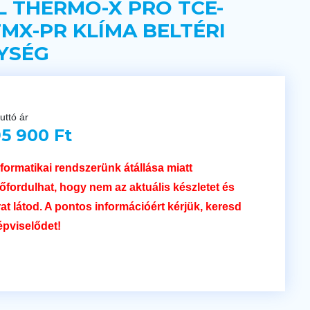
L THERMO-X PRO TCE-
TMX-PR KLÍMA BELTÉRI
YSÉG
uttó ár
5 900 Ft
nformatikai rendszerünk átállása miatt
lőfordulhat, hogy nem az aktuális készletet és
rat látod. A pontos információért kérjük, keresd
épviselődet!