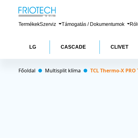
Termékek
Szerviz
Támogatás / Dokumentumok
Ró
LG
CASCADE
CLIVET
Főoldal
Multisplit klíma
TCL Thermo-X PRO T