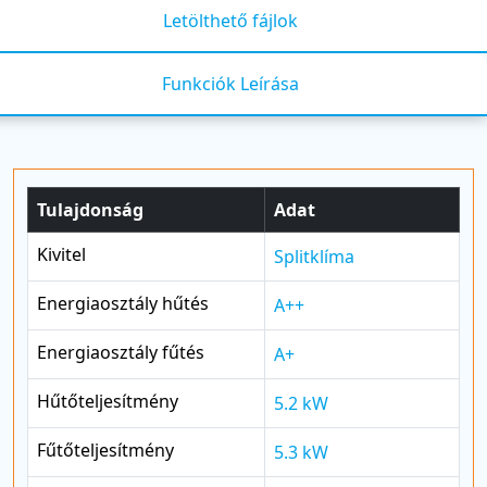
Letölthető fájlok
Funkciók Leírása
Tulajdonság
Adat
Kivitel
Splitklíma
Energiaosztály hűtés
A++
Energiaosztály fűtés
A+
Hűtőteljesítmény
5.2 kW
Fűtőteljesítmény
5.3 kW