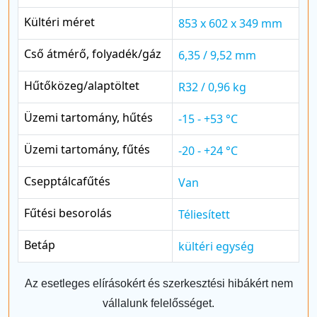
Kültéri méret
853 x 602 x 349 mm
Cső átmérő, folyadék/gáz
6,35 / 9,52 mm
Hűtőközeg/alaptöltet
R32 / 0,96 kg
Üzemi tartomány, hűtés
-15 - +53 °C
Üzemi tartomány, fűtés
-20 - +24 °C
Csepptálcafűtés
Van
Fűtési besorolás
Téliesített
Betáp
kültéri egység
Az esetleges elírásokért és szerkesztési hibákért nem
vállalunk felelősséget.