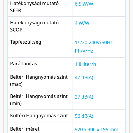
Hatékonysági mutató
6,5 W/W
SEER
Hatékonysági mutató
4 W/W
SCOP
Tápfeszültség
1/220-240V/50Hz
Ph/V/Hz
Párátlanítás
1,8 liter/h
Beltéri Hangnyomás szint
47 dB(A)
(max)
Beltéri Hangnyomás szint
27 dB(A)
(min)
Kültéri Hangnyomás szint
56 dB(A)
Beltéri méret
920 x 306 x 195 mm